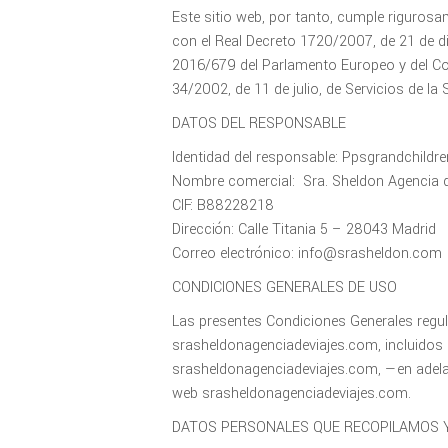
Este sitio web, por tanto, cumple riguros
con el Real Decreto 1720/2007, de 21 de 
2016/679 del Parlamento Europeo y del Con
34/2002, de 11 de julio, de Servicios de l
DATOS DEL RESPONSABLE
Identidad del responsable: Ppsgrandchildren
Nombre comercial: Sra. Sheldon Agencia d
CIF: B88228218
Dirección: Calle Titania 5 – 28043 Madrid
Correo electrónico: info@srasheldon.com
CONDICIONES GENERALES DE USO
Las presentes Condiciones Generales regul
srasheldonagenciadeviajes.com, incluidos 
srasheldonagenciadeviajes.com, —en adela
web srasheldonagenciadeviajes.com.
DATOS PERSONALES QUE RECOPILAMOS 