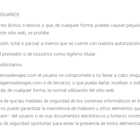
USUARIOS
nes ilícitos o lesivos o que, de cualquier forma, puedan causar perjui
te sitio web, se prohibe:
ción, total o parcial, a menos que se cuente con nuestra autorización 
l prestador o de nosotros como legítimo titular.
blicitarios.
nagenciadeviajes.com el usuario se compromete a no llevar a cabo nin
agenciadeviajes.com o de terceros, o que pueda dañar, inutilizar o sob
, de cualquier forma, la normal utilización del sitio web.
e de que las medidas de seguridad de los sistemas informáticos en In
no puede garantizar la inexistencia de malware u otros elementos que
are— del usuario o en sus documentos electrónicos y ficheros cont
 de seguridad oportunas para evitar la presencia de estos elementos