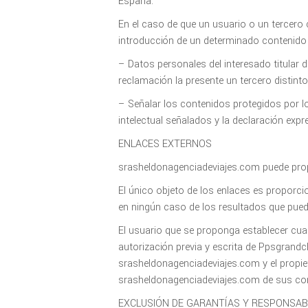
España.
En el caso de que un usuario o un tercero 
introducción de un determinado contenido e
– Datos personales del interesado titular 
reclamación la presente un tercero distinto
– Señalar los contenidos protegidos por lo
intelectual señalados y la declaración expr
ENLACES EXTERNOS
srasheldonagenciadeviajes.com puede prop
El único objeto de los enlaces es proporci
en ningún caso de los resultados que pued
El usuario que se proponga establecer cua
autorización previa y escrita de Ppsgrandch
srasheldonagenciadeviajes.com y el propieta
srasheldonagenciadeviajes.com de sus con
EXCLUSIÓN DE GARANTÍAS Y RESPONSAB