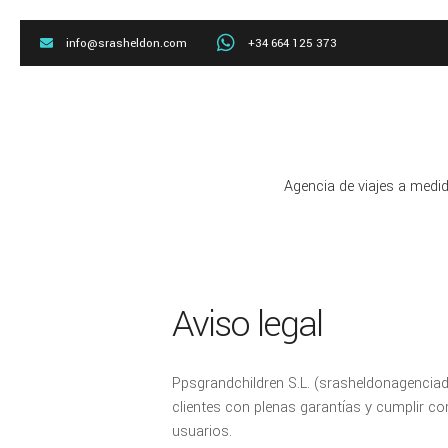
+34 664 125 373
info@srasheldon.com
Agencia de viajes a medi
Aviso legal
Ppsgrandchildren S.L. (srasheldonagencia
clientes con plenas garantías y cumplir co
usuarios.