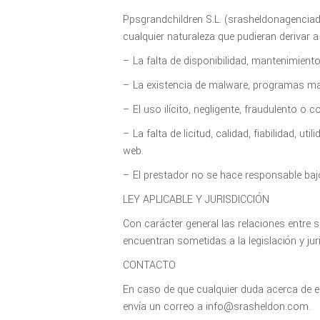
Ppsgrandchildren S.L. (srasheldonagenciad
cualquier naturaleza que pudieran derivar a
– La falta de disponibilidad, mantenimient
– La existencia de malware, programas mal
– El uso ilícito, negligente, fraudulento o c
– La falta de licitud, calidad, fiabilidad, u
web.
– El prestador no se hace responsable bajo
LEY APLICABLE Y JURISDICCIÓN
Con carácter general las relaciones entre 
encuentran sometidas a la legislación y jur
CONTACTO
En caso de que cualquier duda acerca de e
envía un correo a info@srasheldon.com.