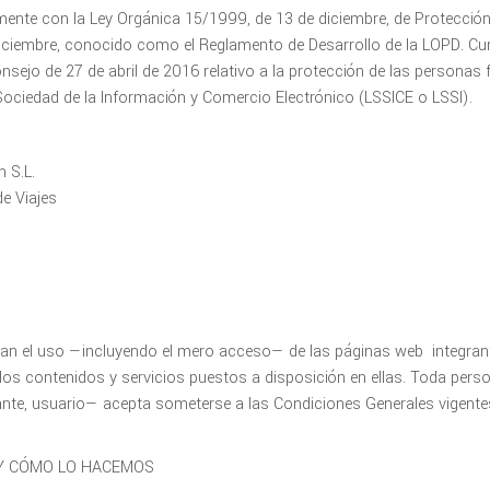
amente con la Ley Orgánica 15/1999, de 13 de diciembre, de Protecció
diciembre, conocido como el Reglamento de Desarrollo de la LOPD. C
sejo de 27 de abril de 2016 relativo a la protección de las personas 
a Sociedad de la Información y Comercio Electrónico (LSSICE o LSSI).
 S.L.
e Viajes
an el uso —incluyendo el mero acceso— de las páginas web integrant
los contenidos y servicios puestos a disposición en ellas. Toda perso
nte, usuario— acepta someterse a las Condiciones Generales vigente
Y CÓMO LO HACEMOS