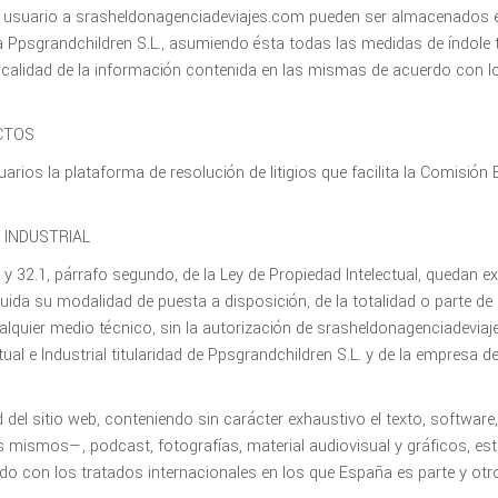
 usuario a srasheldonagenciadeviajes.com pueden ser almacenados 
a Ppsgrandchildren S.L., asumiendo ésta todas las medidas de índole t
 y calidad de la información contenida en las mismas de acuerdo con l
CTOS
ios la plataforma de resolución de litigios que facilita la Comisión
 INDUSTRIAL
8 y 32.1, párrafo segundo, de la Ley de Propiedad Intelectual, quedan 
luida su modalidad de puesta a disposición, de la totalidad o parte de
ualquier medio técnico, sin la autorización de srasheldonagenciadevi
ual e Industrial titularidad de Ppsgrandchildren S.L. y de la empresa d
d del sitio web, conteniendo sin carácter exhaustivo el texto, softwar
os mismos—, podcast, fotografías, material audiovisual y gráficos, e
rdo con los tratados internacionales en los que España es parte y otr