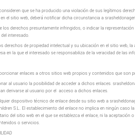
consideren que se ha producido una violación de sus legítimos derech
n el sitio web, deberá notificar dicha circunstancia a srasheldonage
de los derechos presuntamente infringidos, o indicar la representación
 del interesado.
s derechos de propiedad intelectual y su ubicación en el sitio web, la
esa en la que el interesado se responsabiliza de la veracidad de las inf
orcionar enlaces a otros sitios web propios y contenidos que son pr
onar al usuario la posibilidad de acceder a dichos enlaces. srasheld
an derivarse al usuario por el acceso a dichos enlaces.
lquier dispositivo técnico de enlace desde su sitio web a srasheldon
ildren S.L.. El establecimiento del enlace no implica en ningún caso la
rio del sitio web en el que se establezca el enlace, ni la aceptación 
tenidos o servicios.
ILIDAD